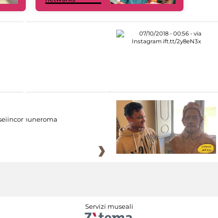
eiincomuneroma
Servizi museali