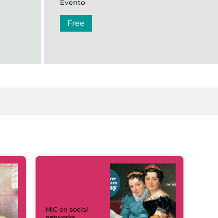
Evento
Free
MiC on social
networks