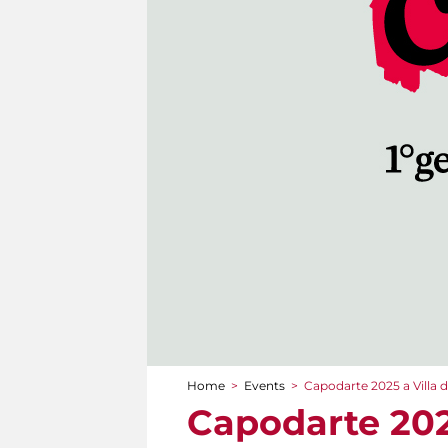
Home
>
Events
>
Capodarte 2025 a Villa 
You are here
Capodarte 202