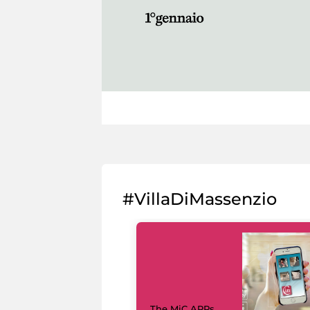
#VillaDiMassenzio
The MiC APPs