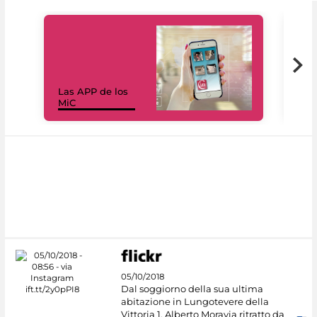
Las APP de los
I Mi
MiC
net
05/10/2018
Dal soggiorno della sua ultima
abitazione in Lungotevere della
Vittoria 1, Alberto Moravia ritratto da