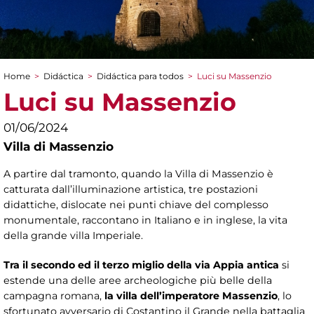
Home
>
Didáctica
>
Didáctica para todos
>
Luci su Massenzio
You are here
Luci su Massenzio
01/06/2024
Villa di Massenzio
A partire dal tramonto, quando la Villa di Massenzio è
catturata dall’illuminazione artistica, tre postazioni
didattiche, dislocate nei punti chiave del complesso
monumentale, raccontano in Italiano e in inglese, la vita
della grande villa Imperiale.
Tra il secondo ed il terzo miglio della via Appia antica
si
estende una delle aree archeologiche più belle della
campagna romana,
la villa dell’imperatore Massenzio
, lo
sfortunato avversario di Costantino il Grande nella battaglia