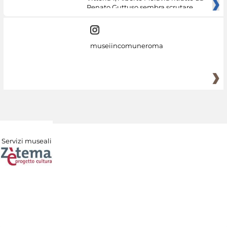
Renato Guttuso sembra scrutare
museiincomuneroma
Servizi museali