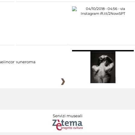
eiincomuneroma
Servizi museali