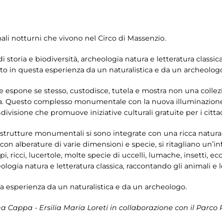
ali notturni che vivono nel Circo di Massenzio.
i storia e biodiversità, archeologia natura e letteratura classic
to in questa esperienza da un naturalistica e da un archeolog
 espone se stesso, custodisce, tutela e mostra non una collezio
. Questo complesso monumentale con la nuova illuminazione a
divisione che promuove iniziative culturali gratuite per i cittad
 strutture monumentali si sono integrate con una ricca natura i
 con alberature di varie dimensioni e specie, si ritagliano un’in
pi, ricci, lucertole, molte specie di uccelli, lumache, insetti, ec
eologia natura e letteratura classica, raccontando gli animali e l
 esperienza da un naturalistica e da un archeologo.
 Cappa - Ersilia Maria Loreti in collaborazione con il Parco 