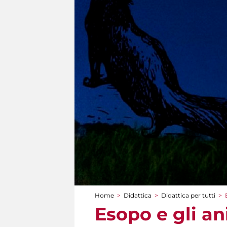
Home
>
Didattica
>
Didattica per tutti
>
Tu sei qui
Esopo e gli an