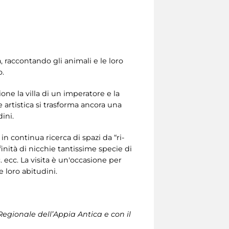
a, raccontando gli animali e le loro
o.
ne la villa di un imperatore e la
rtistica si trasforma ancora una
ini.
n continua ricerca di spazi da “ri-
finità di nicchie tantissime specie di
c. ecc. La visita è un'occasione per
e loro abitudini.
Regionale dell’Appia Antica e con il