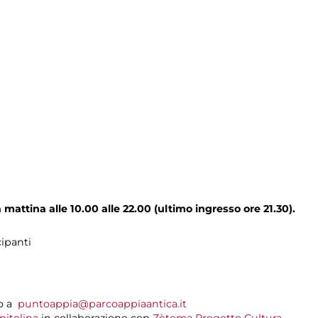
la mattina alle 10.00 alle 22.00 (ultimo ingresso ore 21.30).
cipanti
do a
puntoappia@parcoappiaantica.it
pitolina
in collaborazione con
Zètema Progetto Cultura