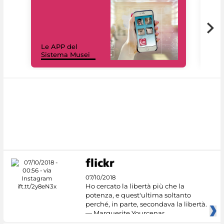
Il 
Le APP del
Mus
Sistema Musei
net
07/10/2018
Ho cercato la libertà più che la
potenza, e quest'ultima soltanto
perché, in parte, secondava la libertà.
— Marguerite Yourcenar