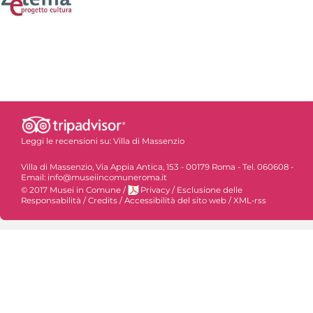
Leggi le recensioni su:
Villa di Massenzio
Villa di Massenzio, Via Appia Antica, 153 - 00179 Roma - Tel. 060608 -
Email: info@museiincomuneroma.it
© 2017 Musei in Comune
/
Privacy
/
Esclusione delle
Responsabilità
/
Credits
/
Accessibilità del sito web
/
XML-rss