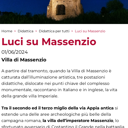
Home
>
Didattica
>
Didattica per tutti
>
Luci su Massenzio
Tu sei qui
Luci su Massenzio
01/06/2024
Villa di Massenzio
A partire dal tramonto, quando la Villa di Massenzio è
catturata dall’illuminazione artistica, tre postazioni
didattiche, dislocate nei punti chiave del complesso
monumentale, raccontano in Italiano e in inglese, la vita
della grande villa Imperiale.
Tra il secondo ed il terzo miglio della via Appia antica
si
estende una delle aree archeologiche più belle della
campagna romana,
la villa dell’imperatore Massenzio
, lo
sfortunato avversario di Costantino il Grande nella battaglia