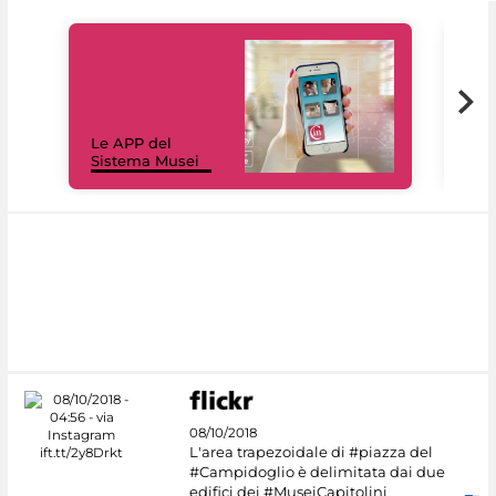
Il 
Le APP del
Mus
Sistema Musei
net
08/10/2018
L'area trapezoidale di #piazza del
#Campidoglio è delimitata dai due
edifici dei #MuseiCapitolini