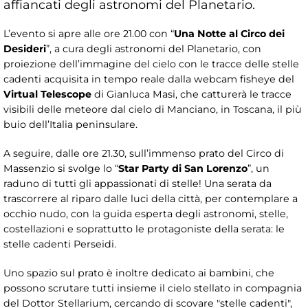
affiancati degli astronomi del Planetario.
L’evento si apre alle ore 21.00 con “
Una Notte al Circo dei
Desideri
”, a cura degli astronomi del Planetario, con
proiezione dell’immagine del cielo con le tracce delle stelle
cadenti acquisita in tempo reale dalla webcam fisheye del
Virtual Telescope
di Gianluca Masi, che catturerà le tracce
visibili delle meteore dal cielo di Manciano, in Toscana, il più
buio dell’Italia peninsulare.
A seguire, dalle ore 21.30, sull’immenso prato del Circo di
Massenzio si svolge lo “
Star Party di San Lorenzo
”, un
raduno di tutti gli appassionati di stelle! Una serata da
trascorrere al riparo dalle luci della città, per contemplare a
occhio nudo, con la guida esperta degli astronomi, stelle,
costellazioni e soprattutto le protagoniste della serata: le
stelle cadenti Perseidi.
Uno spazio sul prato è inoltre dedicato ai bambini, che
possono scrutare tutti insieme il cielo stellato in compagnia
del Dottor Stellarium, cercando di scovare "stelle cadenti",