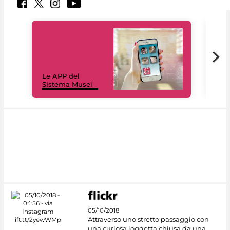
Il 
Le APP del
Mus
Sistema Musei
net
05/10/2018
Attraverso uno stretto passaggio con
una curiosa loggetta chiusa da una