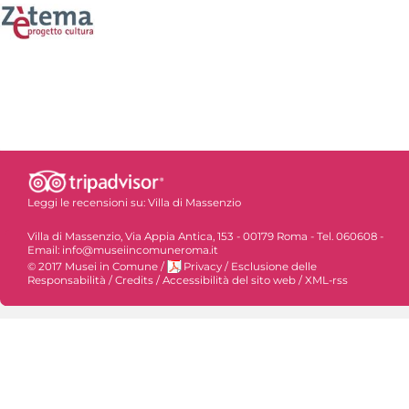
Leggi le recensioni su:
Villa di Massenzio
Villa di Massenzio, Via Appia Antica, 153 - 00179 Roma - Tel. 060608 -
Email: info@museiincomuneroma.it
© 2017 Musei in Comune
/
Privacy
/
Esclusione delle
Responsabilità
/
Credits
/
Accessibilità del sito web
/
XML-rss