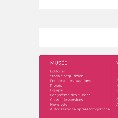
MUSÉE
Editorial
I
Storia e acquisizioni
B
Fouilles et restaurations
S
Projets
Equipe
V
Le Système des Musées
Charte des services
Newsletter
A
Autorizzazione riprese fotografiche