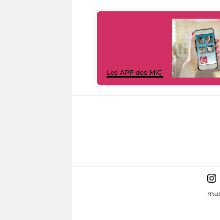
Les APP des MiC
mus