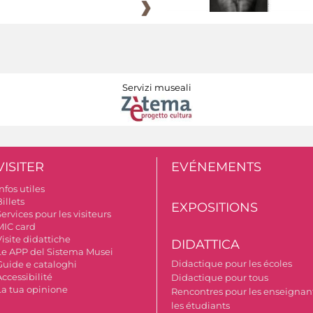
Servizi museali
VISITER
EVÉNEMENTS
nfos utiles
illets
EXPOSITIONS
ervices pour les visiteurs
MIC card
isite didattiche
DIDATTICA
Le APP del Sistema Musei
Didactique pour les écoles
Guide e cataloghi
ccessibilité
Didactique pour tous
La tua opinione
Rencontres pour les enseignant
les étudiants