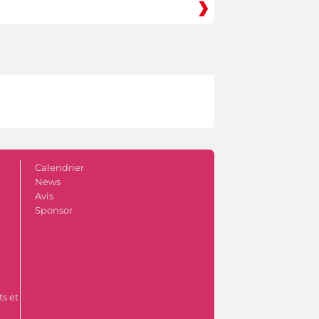
Calendrier
News
Avis
Sponsor
s et