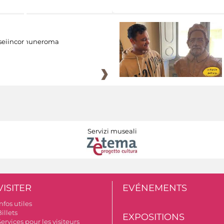
eiincomuneroma
Servizi museali
VISITER
EVÉNEMENTS
nfos utiles
illets
EXPOSITIONS
ervices pour les visiteurs