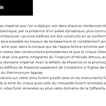
s impérial que l’on a déjà pu voir dans d’autres résidences té
 Salonique, par la présence d’un palais dynastique, plus c
chitectural. Les trois édifices ont été construits en se confor
le plus possible les travaux de terrassement et comblement ain
st ainsi que, dans la conque qui de l’Appia Antica remonte par d
r les restes des constructions précédentes et que le cirque s’é
 était une partie intégrante du Triopium d’Hérode Atticus, a
le domaine impérial. Avec la défaite de Maxence et la promulg
e les édifices de Maxence passèrent de Constantin à l'Eglise d
rtie du Patrimonium Appiae.
rmations sur cette zone furent plutôt rares et les monuments f
le la zone du cirque puis celle du mausolée furent achetées pa
n, elles furet annexées au plus vaste domaine de la Caffarella.