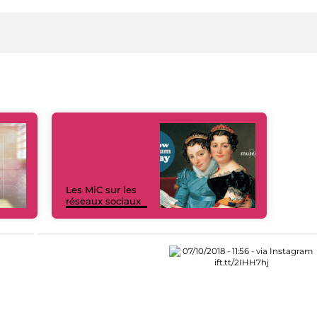
Les MiC sur les
réseaux sociaux