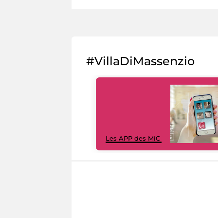
#VillaDiMassenzio
Les APP des MiC