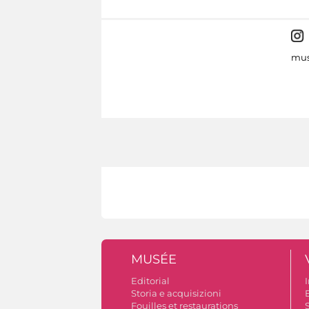
mus
MUSÉE
Editorial
I
Storia e acquisizioni
B
Fouilles et restaurations
S