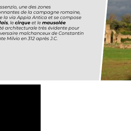
senzio, une des zones
ionnantes de la campagne romaine,
le de la via Appia Antica et se compose
ais
, le
cirque
et le
mausolée
té architecturale très évidente pour
adversaire malchanceux de Constantin
te Milvio en 312 après J.C.