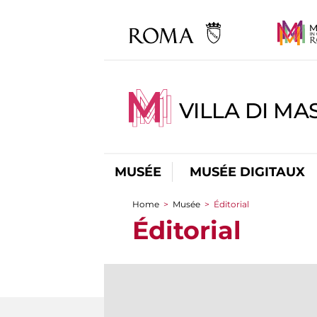
VILLA DI MA
MUSÉE
MUSÉE DIGITAUX
Home
>
Musée
>
Éditorial
You are here
Éditorial