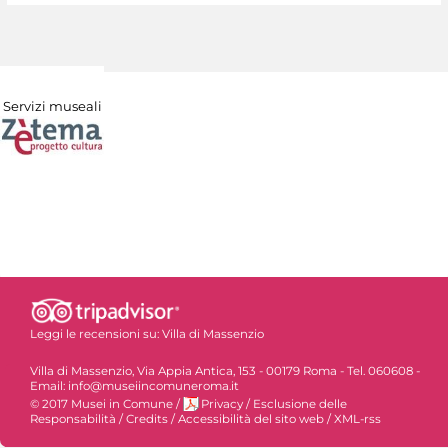
Servizi museali
Leggi le recensioni su:
Villa di Massenzio
Villa di Massenzio, Via Appia Antica, 153 - 00179 Roma - Tel. 060608 -
Email: info@museiincomuneroma.it
© 2017 Musei in Comune
/
Privacy
/
Esclusione delle
Responsabilità
/
Credits
/
Accessibilità del sito web
/
XML-rss