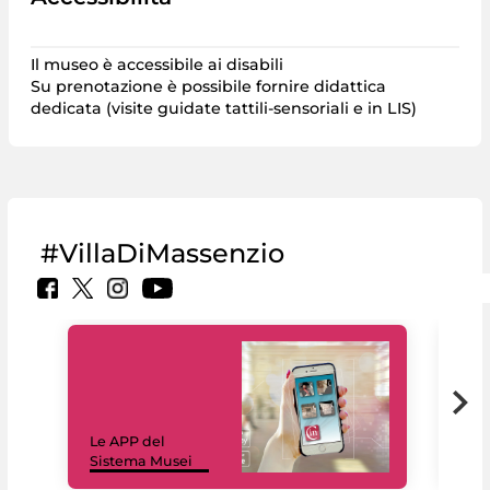
Il museo è accessibile ai disabili
Su prenotazione è possibile fornire didattica
dedicata (visite guidate tattili-sensoriali e in LIS)
#VillaDiMassenzio
Il 
Le APP del
sui 
Sistema Musei
net