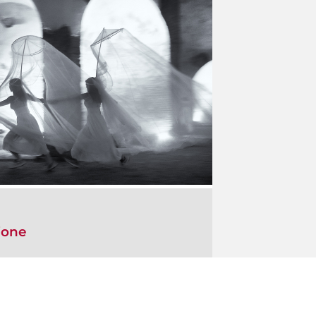
ione
azz in occasione della IV edizione