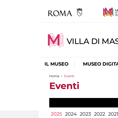
VILLA DI MA
IL MUSEO
MUSEO DIGIT
Home
>
Eventi
Tu sei qui
Eventi
2025
2024
2023
2022
202