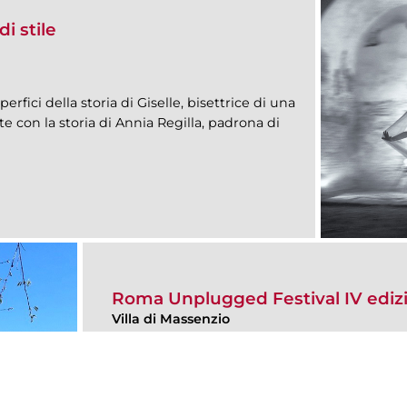
i stile
erfici della storia di Giselle, bisettrice di una
 con la storia di Annia Regilla, padrona di
Roma Unplugged Festival IV ediz
Villa di Massenzio
13 Settembre - 14 Settembre 2025
Passeggiate guidate e - a seguire - concerti j
del Roma Unplugged Festival.