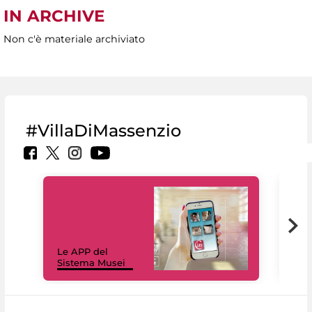
IN ARCHIVE
Non c'è materiale archiviato
#VillaDiMassenzio
Il 
Le APP del
Mus
Sistema Musei
net