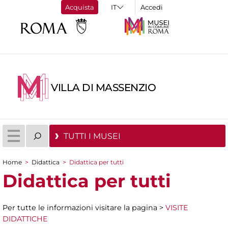
Acquista
Accedi
VILLA DI MASSENZIO
TUTTI I MUSEI
Home
>
Didattica
>
Didattica per tutti
Tu sei qui
Didattica per tutti
Per tutte le informazioni visitare la pagina >
VISITE
DIDATTICHE