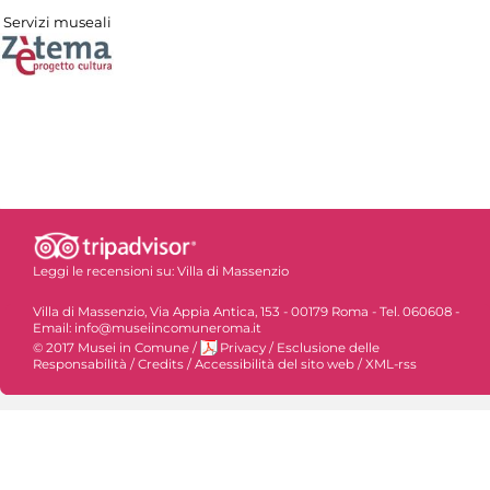
Servizi museali
Leggi le recensioni su:
Villa di Massenzio
Villa di Massenzio, Via Appia Antica, 153 - 00179 Roma - Tel. 060608 -
Email: info@museiincomuneroma.it
© 2017 Musei in Comune
/
Privacy
/
Esclusione delle
Responsabilità
/
Credits
/
Accessibilità del sito web
/
XML-rss