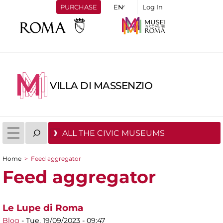
PURCHASE
Log In
VILLA DI MASSENZIO
ALL THE CIVIC MUSEUMS
Home
>
Feed aggregator
You are here
Feed aggregator
Le Lupe di Roma
Blog
-
Tue, 19/09/2023 - 09:47