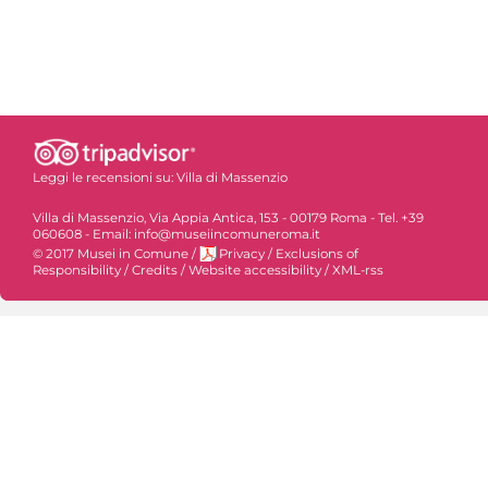
Leggi le recensioni su:
Villa di Massenzio
Villa di Massenzio, Via Appia Antica, 153 - 00179 Roma - Tel. +39
060608 - Email: info@museiincomuneroma.it
© 2017 Musei in Comune
/
Privacy
/
Exclusions of
Responsibility
/
Credits
/
Website accessibility
/
XML-rss