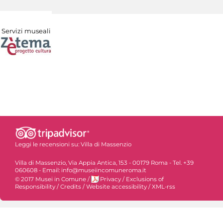
Servizi museali
Leggi le recensioni su:
Villa di Massenzio
Villa di Massenzio, Via Appia Antica, 153 - 00179 Roma - Tel. +39
060608 - Email: info@museiincomuneroma.it
© 2017 Musei in Comune
/
Privacy
/
Exclusions of
Responsibility
/
Credits
/
Website accessibility
/
XML-rss