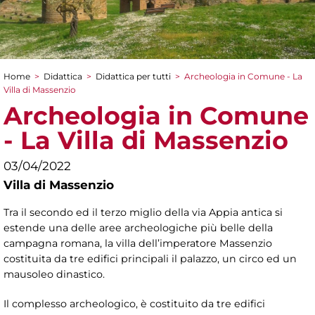
Home
>
Didattica
>
Didattica per tutti
>
Archeologia in Comune - La
Tu sei qui
Villa di Massenzio
Archeologia in Comune
- La Villa di Massenzio
03/04/2022
Villa di Massenzio
Tra il secondo ed il terzo miglio della via Appia antica si
estende una delle aree archeologiche più belle della
campagna romana, la villa dell’imperatore Massenzio
costituita da tre edifici principali il palazzo, un circo ed un
mausoleo dinastico.
Il complesso archeologico, è costituito da tre edifici