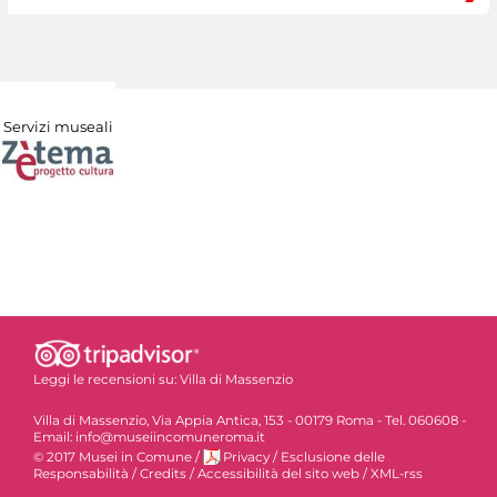
Servizi museali
Leggi le recensioni su:
Villa di Massenzio
Villa di Massenzio, Via Appia Antica, 153 - 00179 Roma - Tel. 060608 -
Email: info@museiincomuneroma.it
© 2017 Musei in Comune
/
Privacy
/
Esclusione delle
Responsabilità
/
Credits
/
Accessibilità del sito web
/
XML-rss