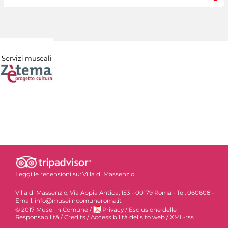
Servizi museali
Leggi le recensioni su:
Villa di Massenzio
Villa di Massenzio, Via Appia Antica, 153 - 00179 Roma - Tel. 060608 -
Email: info@museiincomuneroma.it
© 2017 Musei in Comune
/
Privacy
/
Esclusione delle
Responsabilità
/
Credits
/
Accessibilità del sito web
/
XML-rss