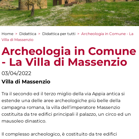
Home
>
Didattica
>
Didattica per tutti
>
Archeologia in Comune - La
Tu sei qui
Villa di Massenzio
Archeologia in Comune
- La Villa di Massenzio
03/04/2022
Villa di Massenzio
Tra il secondo ed il terzo miglio della via Appia antica si
estende una delle aree archeologiche più belle della
campagna romana, la villa dell’imperatore Massenzio
costituita da tre edifici principali il palazzo, un circo ed un
mausoleo dinastico.
Il complesso archeologico, è costituito da tre edifici