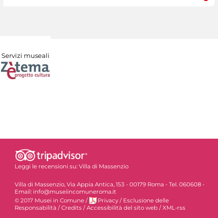
Servizi museali
Leggi le recensioni su:
Villa di Massenzio
Villa di Massenzio, Via Appia Antica, 153 - 00179 Roma - Tel. 060608 -
Email: info@museiincomuneroma.it
© 2017 Musei in Comune
/
Privacy
/
Esclusione delle
Responsabilità
/
Credits
/
Accessibilità del sito web
/
XML-rss