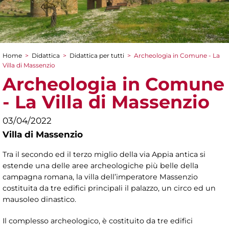
Home
>
Didattica
>
Didattica per tutti
>
Archeologia in Comune - La
Tu sei qui
Villa di Massenzio
Archeologia in Comune
- La Villa di Massenzio
03/04/2022
Villa di Massenzio
Tra il secondo ed il terzo miglio della via Appia antica si
estende una delle aree archeologiche più belle della
campagna romana, la villa dell’imperatore Massenzio
costituita da tre edifici principali il palazzo, un circo ed un
mausoleo dinastico.
Il complesso archeologico, è costituito da tre edifici