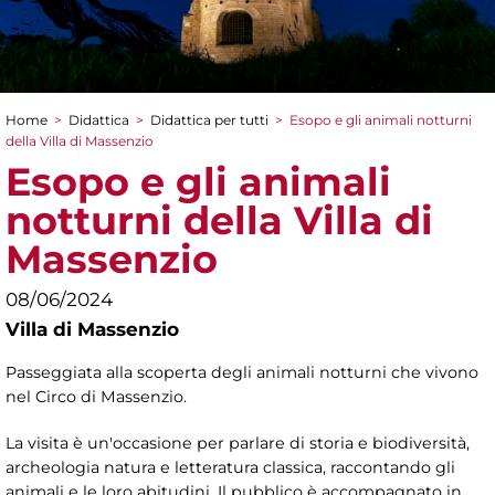
Home
>
Didattica
>
Didattica per tutti
>
Esopo e gli animali notturni
Tu sei qui
della Villa di Massenzio
Esopo e gli animali
notturni della Villa di
Massenzio
08/06/2024
Villa di Massenzio
Passeggiata alla scoperta degli animali notturni che vivono
nel Circo di Massenzio.
La visita è un'occasione per parlare di storia e biodiversità,
archeologia natura e letteratura classica, raccontando gli
animali e le loro abitudini. Il pubblico è accompagnato in