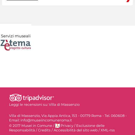
Servizi museali
Leggi le recensioni su:
Villa di Massenzio
Villa di Massenzio, Via Appia Antica, 153 - 00179 Roma - Tel. 060608 -
Email: info@museiincomuneroma.it
© 2017 Musei in Comune
/
Privacy
/
Esclusione delle
Responsabilità
/
Credits
/
Accessibilità del sito web
/
XML-rss