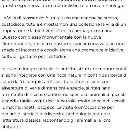
questa esperienza da un naturalistica e da un archeologo.
La Villa di Massenzio è un Museo che espone se stesso,
custodisce, tutela e mostra non una collezione la villa di un
imperatore e la biodiversità della campagna romana.
Questo complesso monumentale con la nuova
illuminazione artistica si trasforma ancora una volta in uno
spazio di incontro e condivisione che promuove iniziative
culturali gratuite per i cittadini.
In questo luogo speciale, le antiche strutture monumentali
si sono integrate con una ricca natura in continua ricerca di
spazi da “ri-conquistare”, così tra pratoni e siepi con
alberature di varie dimensioni e specie, si ritagliano
un’infinità di nicchie tantissime specie di animali di piccola
e media taglia: volpi, ricci, lucertole, molte specie di uccelli,
lumache, insetti, ecc. ecc. La visita è un'occasione per
parlare di storia e biodiversità, archeologia natura e
letteratura classica, raccontando gli animali e le loro
abitudini.