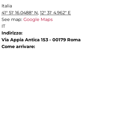
Italia
41° 51' 16.0488" N
,
12° 31' 4.962" E
See map:
Google Maps
IT
Indirizzo:
Via Appia Antica 153 - 00179 Roma
Come arrivare: