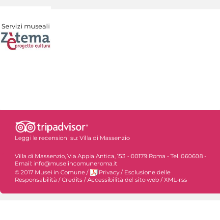
Servizi museali
Leggi le recensioni su:
Villa di Massenzio
Villa di Massenzio, Via Appia Antica, 153 - 00179 Roma - Tel. 060608 -
Email: info@museiincomuneroma.it
© 2017 Musei in Comune
/
Privacy
/
Esclusione delle
Responsabilità
/
Credits
/
Accessibilità del sito web
/
XML-rss