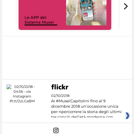
Il 
Le APP del
Mus
Sistema Musei
net
02/10/2018
Ai #MuseiCapitolini fino al 9
dicembre 2018 un’occasione unica
per ripercorrere la storia degli ultimi
tre concili dell’età moderna con