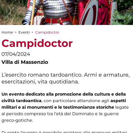
Home
>
Eventi
>
Campidoctor
Tu sei qui
Campidoctor
07/04/2024
Villa di Massenzio
L’esercito romano tardoantico. Armi e armature,
esercitazioni, vita quotidiana.
Un evento dedicato alla promozione della cultura e della
civiltà tardoantica
, con particolare attenzione agli
aspetti
militari e ai monumenti e le testimonianze storiche
legate
al periodo compreso tra l’età del Dominato e le guerre
greco-gotiche.
Durante l'evento è possibile assistere alle manovre militari