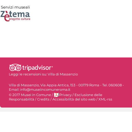
Servizi museali
Leggi le recensioni su:
Villa di Massenzio
Villa di Massenzio, Via Appia Antica, 153 - 00179 Roma - Tel. 060608 -
Email: info@museiincomuneroma.it
© 2017 Musei in Comune
/
Privacy
/
Esclusione delle
Responsabilità
/
Credits
/
Accessibilità del sito web
/
XML-rss