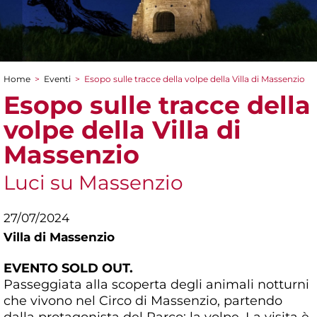
Home
>
Eventi
>
Esopo sulle tracce della volpe della Villa di Massenzio
Tu sei qui
Esopo sulle tracce della
volpe della Villa di
Massenzio
Luci su Massenzio
27/07/2024
Villa di Massenzio
EVENTO SOLD OUT.
Passeggiata alla scoperta degli animali notturni
che vivono nel Circo di Massenzio, partendo
dalla protagonista del Parco: la volpe. La visita è