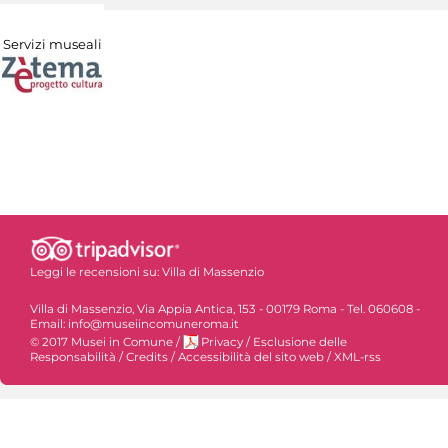
Servizi museali
Leggi le recensioni su:
Villa di Massenzio
Villa di Massenzio, Via Appia Antica, 153 - 00179 Roma - Tel. 060608 -
Email: info@museiincomuneroma.it
© 2017 Musei in Comune
/
Privacy
/
Esclusione delle
Responsabilità
/
Credits
/
Accessibilità del sito web
/
XML-rss