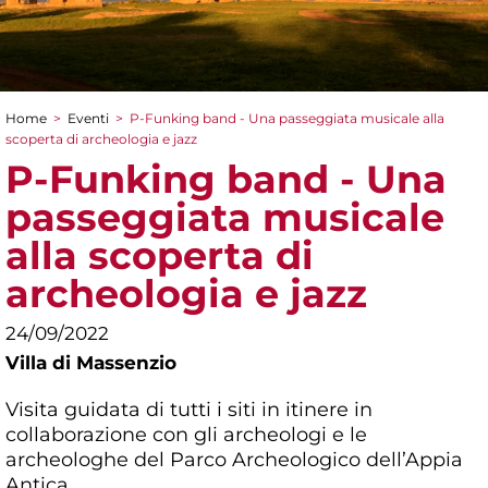
Home
>
Eventi
>
P-Funking band - Una passeggiata musicale alla
Tu sei qui
scoperta di archeologia e jazz
P-Funking band - Una
passeggiata musicale
alla scoperta di
archeologia e jazz
24/09/2022
Villa di Massenzio
Visita guidata di tutti i siti in itinere in
collaborazione con gli archeologi e le
archeologhe del Parco Archeologico dell’Appia
Antica.