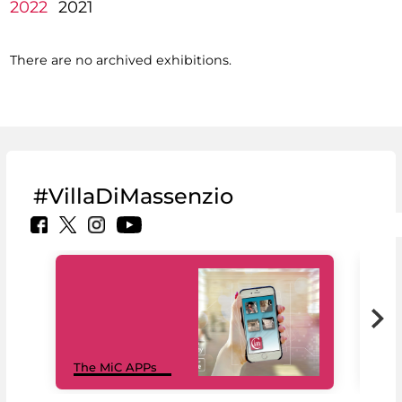
2022
2021
There are no archived exhibitions.
#VillaDiMassenzio
MiC
The MiC APPs
net