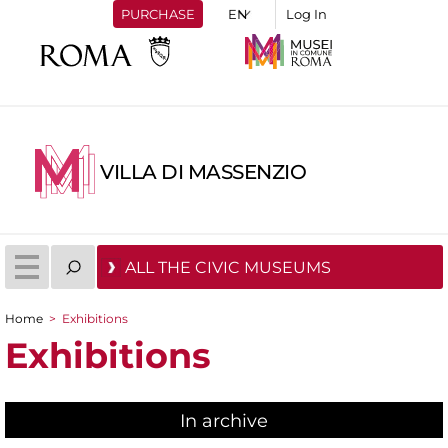
PURCHASE
Log In
VILLA DI MASSENZIO
ALL THE CIVIC MUSEUMS
Home
>
Exhibitions
You are here
Exhibitions
In archive