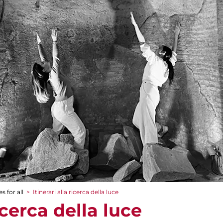
s for all
>
Itinerari alla ricerca della luce
ricerca della luce