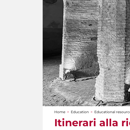
Home
>
Education
>
Educational resource
You are here
Itinerari alla 