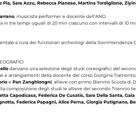
 Pia, Sara Azzu, Rebecca Pianese, Martina Tordiglione, Ziyi
arrano
, musicista performer e docente dell’AND.
a in tre tempi uguali di 20 min ciascuno con intervalli di 10 mi
tale a cura dei funzionari archeologi della Sovrintendenza C
EOGRAFICI
ello
danzano una selezione degli studi coreografici del secon
li e arrangiamenti della docente del corso Giorgina Tramontoz
orio
e
Pan Zanghlongni
, allieve con primo Biennio Scuola d
alla composizione degli studi le allieve del secondo Triennio 
tta Capodicasa, Federica De Cusatis, Sara Della Santa, Gaia 
notta, Federica Papagni, Alice Perna, Giorgia Putignano, Be