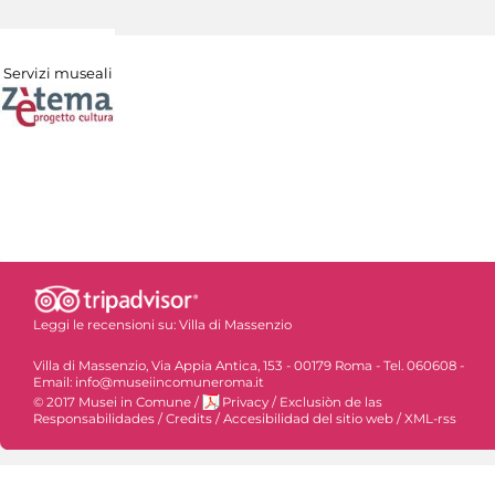
Servizi museali
Leggi le recensioni su:
Villa di Massenzio
Villa di Massenzio, Via Appia Antica, 153 - 00179 Roma - Tel. 060608 -
Email: info@museiincomuneroma.it
© 2017 Musei in Comune
/
Privacy
/
Exclusiòn de las
Responsabilidades
/
Credits
/
Accesibilidad del sitio web
/
XML-rss