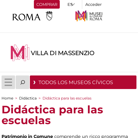
COMPRAR
Acceder
VILLA DI MASSENZIO
TODOS LOS MUSEOS CÍVICOS
Home
>
Didáctica
>
Didáctica para las escuelas
You are here
Didáctica para las
escuelas
Patrimonio in Comune
comprende un ricco programma