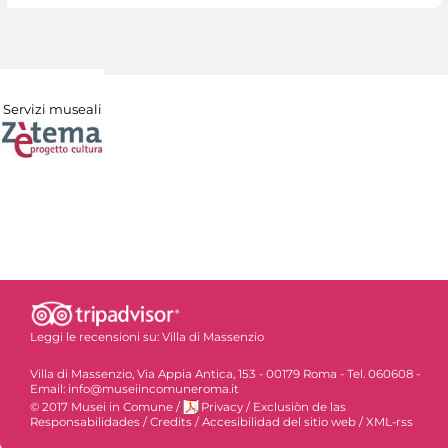
Servizi museali
Leggi le recensioni su:
Villa di Massenzio
Villa di Massenzio, Via Appia Antica, 153 - 00179 Roma - Tel. 060608 -
Email: info@museiincomuneroma.it
© 2017 Musei in Comune
/
Privacy
/
Exclusiòn de las
Responsabilidades
/
Credits
/
Accesibilidad del sitio web
/
XML-rss