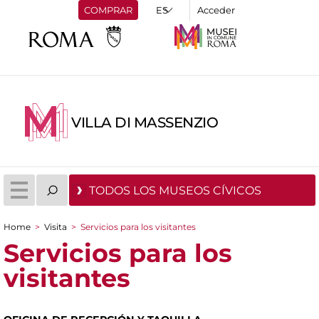
COMPRAR
Acceder
VILLA DI MASSENZIO
TODOS LOS MUSEOS CÍVICOS
Home
>
Visita
>
Servicios para los visitantes
You are here
Servicios para los
visitantes