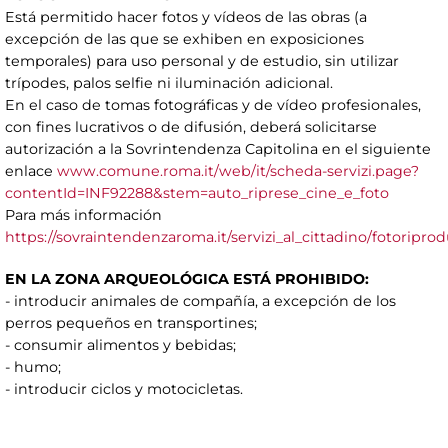
Está permitido hacer fotos y vídeos de las obras (a
excepción de las que se exhiben en exposiciones
temporales) para uso personal y de estudio, sin utilizar
trípodes, palos selfie ni iluminación adicional.
En el caso de tomas fotográficas y de vídeo profesionales,
con fines lucrativos o de difusión, deberá solicitarse
autorización a la Sovrintendenza Capitolina en el siguiente
enlace
www.comune.roma.it/web/it/scheda-servizi.page?
contentId=INF92288&stem=auto_riprese_cine_e_foto
Para más información
https://sovraintendenzaroma.it/servizi_al_cittadino/fotoripr
EN LA ZONA ARQUEOLÓGICA
ESTÁ PROHIBIDO:
- introducir animales de compañía, a excepción de los
perros pequeños en transportines;
- consumir alimentos y bebidas;
- humo;
- introducir ciclos y motocicletas.