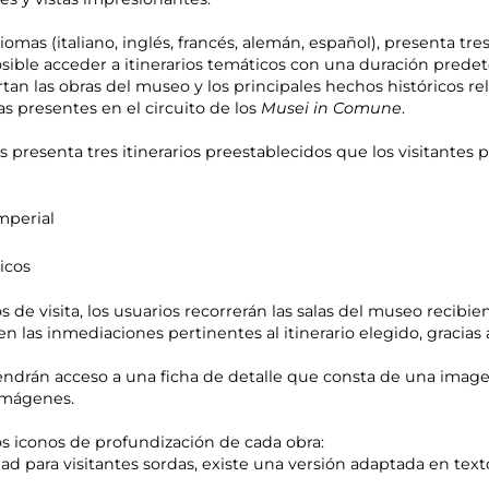
diomas (italiano, inglés, francés, alemán, español), presenta tr
 posible acceder a itinerarios temáticos con una duración pred
tan las obras del museo y los principales hechos históricos re
s presentes en el circuito de los
Musei in Comune
.
as presenta tres itinerarios preestablecidos que los visitantes
mperial
icos
os de visita, los usuarios recorrerán las salas del museo recibie
n las inmediaciones pertinentes al itinerario elegido, gracias
endrán acceso a una ficha de detalle que consta de una image
 imágenes.
s iconos de profundización de cada obra:
idad para visitantes sordas, existe una versión adaptada en tex