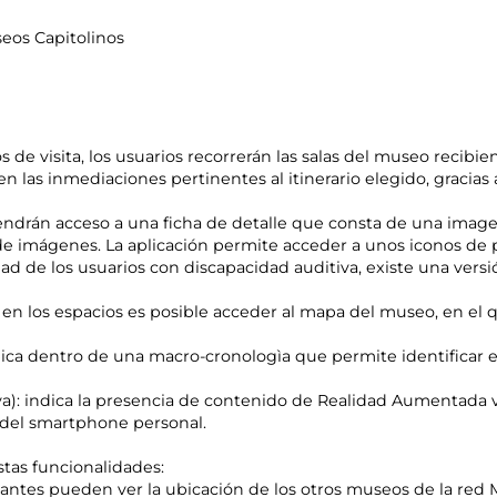
seos Capitolinos
os de visita, los usuarios recorrerán las salas del museo recibie
n las inmediaciones pertinentes al itinerario elegido, gracias
endrán acceso a una ficha de detalle que consta de una image
 de imágenes. La aplicación permite acceder a unos iconos de 
idad de los usuarios con discapacidad auditiva, existe una ver
en los espacios es posible acceder al mapa del museo, en el qu
ca dentro de una macro-cronologìa que permite identificar el 
va): indica la presencia de contenido de Realidad Aumentada vi
o del smartphone personal.
tas funcionalidades:
isitantes pueden ver la ubicación de los otros museos de la re