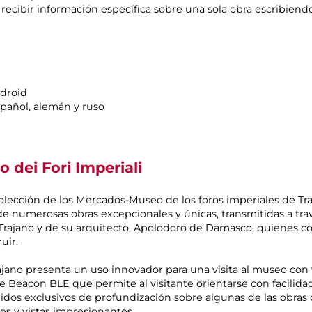
n recibir información específica sobre una sola obra escribie
ndroid
 español, alemán y ruso
 dei Fori Imperiali
colección de los Mercados-Museo de los foros imperiales de Tr
s de numerosas obras excepcionales y únicas, transmitidas a tr
 Trajano y de su arquitecto, Apolodoro de Damasco, quienes c
uir.
ajano presenta un uso innovador para una visita al museo con 
de Beacon BLE que permite al visitante orientarse con facilid
os exclusivos de profundización sobre algunas de las obras
tes y vistas impresionantes.