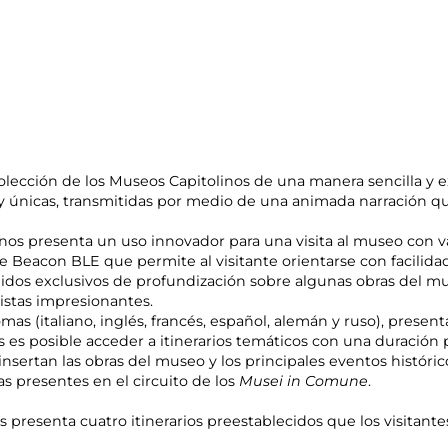
olección de los Museos Capitolinos de una manera sencilla y exh
y únicas, transmitidas por medio de una animada narración q
inos presenta un uso innovador para una visita al museo con v
de Beacon BLE que permite al visitante orientarse con facilid
dos exclusivos de profundización sobre algunas obras del m
istas impresionantes.
omas (italiano, inglés, francés, español, alemán y ruso), prese
ales es posible acceder a itinerarios temáticos con una duraci
nsertan las obras del museo y los principales eventos históric
s presentes en el circuito de los
Musei in Comune
.
as presenta cuatro itinerarios preestablecidos que los visitan