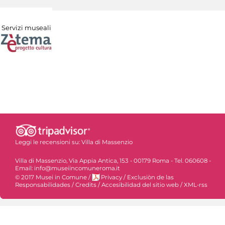
Servizi museali
Leggi le recensioni su:
Villa di Massenzio
Villa di Massenzio, Via Appia Antica, 153 - 00179 Roma - Tel. 060608 -
Email: info@museiincomuneroma.it
© 2017 Musei in Comune
/
Privacy
/
Exclusiòn de las
Responsabilidades
/
Credits
/
Accesibilidad del sitio web
/
XML-rss