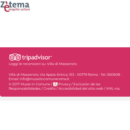
Leggi le recensioni su:
Villa di Massenzio
Villa di Massenzio, Via Appia Antica, 153 - 00179 Roma - Tel. 060608 -
Email: info@museiincomuneroma.it
© 2017 Musei in Comune
/
Privacy
/
Exclusiòn de las
Responsabilidades
/
Credits
/
Accesibilidad del sitio web
/
XML-rss