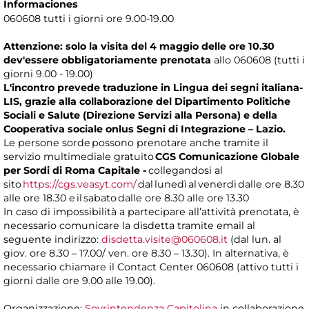
Informaciones
060608 tutti i giorni ore 9.00-19.00
Attenzione: solo la visita del 4 maggio delle ore 10.30
dev'essere obbligatoriamente prenotata
allo 060608 (tutti i
giorni 9.00 - 19.00)
L'incontro prevede traduzione in Lingua dei segni italiana-
LIS, grazie alla collaborazione del Dipartimento Politiche
Sociali e Salute (Direzione Servizi alla Persona) e della
Cooperativa sociale onlus Segni di Integrazione – Lazio.
Le persone sorde possono prenotare anche tramite il
servizio multimediale gratuito
CGS Comunicazione Globale
per Sordi di Roma Capitale -
collegandosi al
sito
https://cgs.veasyt.com/
dal lunedì al venerdì dalle ore 8.30
alle ore 18.30 e il sabato dalle ore 8.30 alle ore 13.30
In caso di impossibilità a partecipare all’attività prenotata, è
necessario comunicare la disdetta tramite email al
seguente indirizzo:
disdetta.visite@060608.it
(dal lun. al
giov. ore 8.30 – 17.00/ ven. ore 8.30 – 13.30). In alternativa, è
necessario chiamare il Contact Center 060608 (attivo tutti i
giorni dalle ore 9.00 alle 19.00).
Organizzazione:
Sovrintendenza Capitolina
in collaborazione