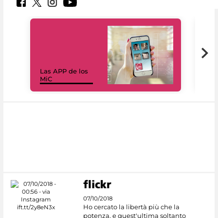
Las APP de los
I Mi
MiC
net
07/10/2018
Ho cercato la libertà più che la
potenza, e quest'ultima soltanto