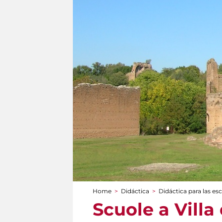
Home
>
Didáctica
>
Didáctica para las es
You are here
Scuole a Villa