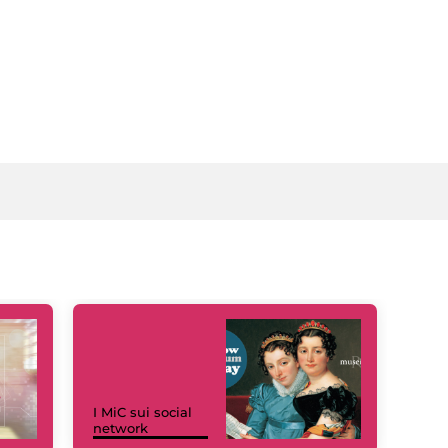
I MiC sui social
network