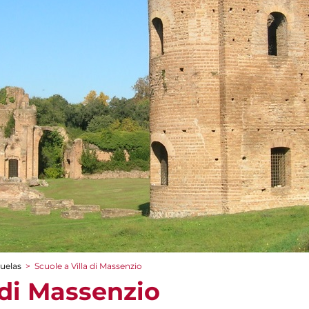
cuelas
>
Scuole a Villa di Massenzio
 di Massenzio