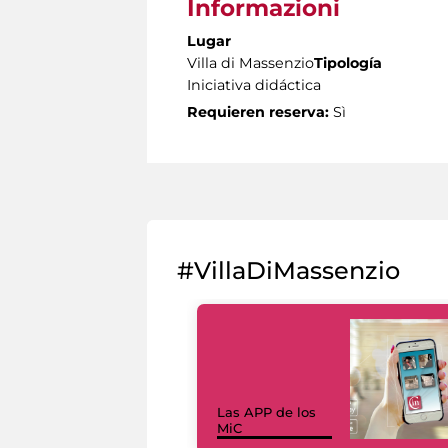
Informazioni
Lugar
Villa di Massenzio
Tipología
Iniciativa didáctica
Requieren reserva:
Sì
#VillaDiMassenzio
Las APP de los
MiC