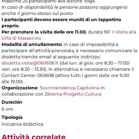
Massimo 25 partecipanti alla lezione Yoga
In caso di disponibilità le persone possono aggiungersi
anche il giorno stesso sul posto
I partecipanti devono essere muniti di un tappetino
proprio.
Per prenotare la visita delle ore 11.00
, durata 90’
>
Visita alla
Villa di Massenzio
Modalità di annullamento:
in caso di impossibilità a
partecipare all’attività prenotata, è necessario comunicare la
disdetta tramite email al seguente indirizzo:
disdetta.visite@060608.it
(dal lun. al giov. ore 8.30 – 17.00/
ven. ore 8.30 – 13.30). In alternativa, è necessario chiamare il
Contact Center 060608 (attivo tutti i giorni dalle ore 9.00
alle 19.00).
Organizzazione
:
Sovrintendenza Capitolina
in
collaborazione con
Zètema Progetto Cultura
Duración
6 ore
Tipología
Iniciativa didáctica
Attività correlate