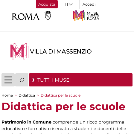
Acquista
Accedi
VILLA DI MASSENZIO
TUTTI I MUSEI
Home
>
Didattica
>
Didattica per le scuole
Tu sei qui
Didattica per le scuole
Patrimonio in Comune
comprende un ricco programma
educativo e formativo riservato a studenti e docenti delle