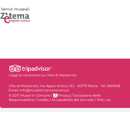
Servizi museali
Leggi le recensioni su:
Villa di Massenzio
Villa di Massenzio, Via Appia Antica, 153 - 00179 Roma - Tel. 060608 -
Email: info@museiincomuneroma.it
© 2017 Musei in Comune
/
Privacy
/
Esclusione delle
Responsabilità
/
Credits
/
Accessibilità del sito web
/
XML-rss