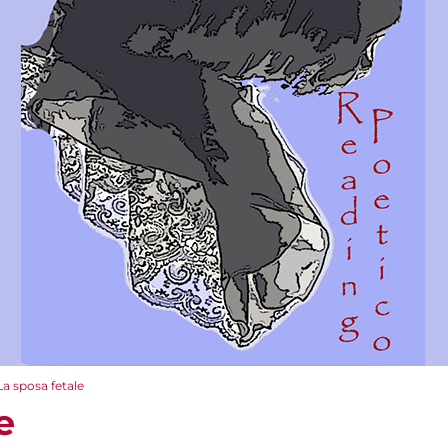
La sposa fetale
e