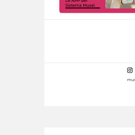
Le APP del
Sistema Musei
mus