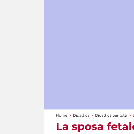
Home
>
Didattica
>
Didattica per tutti
>
Tu sei qui
La sposa fetal