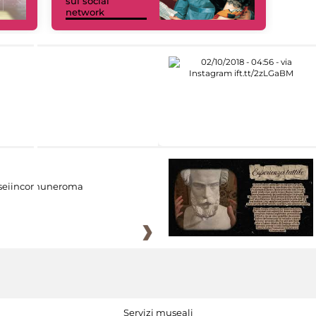
sui social
network
eiincomuneroma
Servizi museali