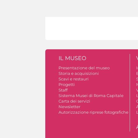
IL MUSEO
Presentazione del museo
Storia e acquisizioni
B
Scavi e restauri
S
Progetti
Staff
V
Sistema Musei di Roma Capitale
Carta dei servizi
Newsletter
A
Autorizzazione riprese fotografiche