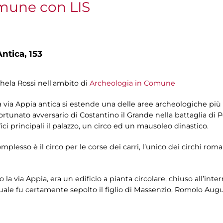
mune con LIS
ntica, 153
chela Rossi nell'ambito di
Archeologia in Comune
lla via Appia antica si estende una delle aree archeologiche pi
fortunato avversario di Costantino il Grande nella battaglia di P
fici principali il palazzo, un circo ed un mausoleo dinastico.
plesso è il circo per le corse dei carri, l’unico dei circhi rom
 la via Appia, era un edificio a pianta circolare, chiuso all’int
a quale fu certamente sepolto il figlio di Massenzio, Romolo A