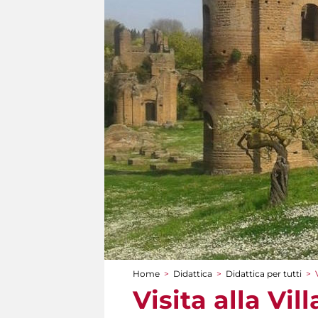
Home
>
Didattica
>
Didattica per tutti
>
Tu sei qui
Visita alla Vil