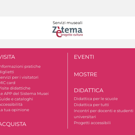
Servizi museali
VISITA
EVENTI
Informazioni pratiche
iglietti
MOSTRE
ervizi per i visitatori
MIC card
isite didattiche
DIDATTICA
Le APP del Sistema Musei
Didattica per le scuole
Guide e cataloghi
ccessibilità
Didattica per tutti
La tua opinione
Incontri per docenti e studenti
universitari
Progetti accessibili
ACQUISTA