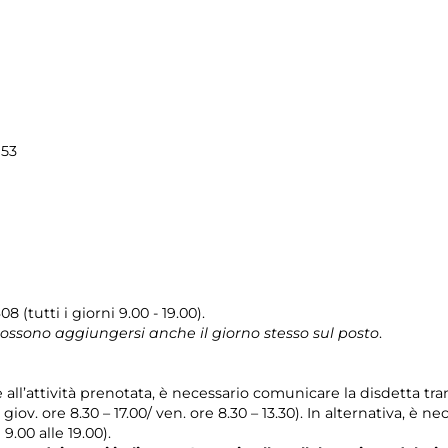
153
08 (tutti i giorni 9.00 - 19.00).
 possono aggiungersi anche il giorno stesso sul posto
.
e all’attività prenotata, è necessario comunicare la disdetta tr
l giov. ore 8.30 – 17.00/ ven. ore 8.30 – 13.30). In alternativa, è
 9.00 alle 19.00).