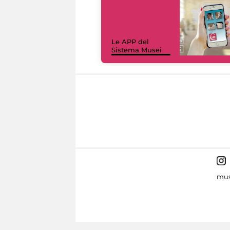
Le APP del
Sistema Musei
mus