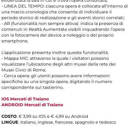
evidenziata la sala in cui si trova l’opera consultata;
- LINEA DEL TEMPO: ciascuna opera è collocata all’interno di
una macro-cronologia che consente di individuare il
periodo storico di realizzazione e gli eventi storici correlati;
- AR (funzionalità non sempre attiva): indica la presenza di
contenuti in Realtà Aumentata visibili inquadrando l’opera
con la fotocamera del device a noleggio o del proprio
smartphone.
L’applicazione presenta inoltre queste funzionalità:
- Mappa MIC: attraverso la quale i visitatori possono
visualizzare l’ubicazione degli altri musei della rete dei
Musei Civici di Roma;
- Cerca opera: gli utenti possono avere informazioni
specifiche su una singola opera, digitando il numero
corrispondente sul tastierino.
IOS Mercati di Traiano
ANDROID Mercati di Traiano
COSTO
: € 3,99 su IOS e € 4,99 su Android
LINGUE
: italiano, inglese, francese, spagnolo e tedesco