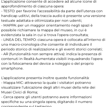
L’applicazione consente di accedere ad alcune icone di
approfondimento di ciascuna opera:
- TESTO: per favorire l’accessibilità da parte dell’utenza con
handicap uditivi, della traccia audio è presente una versione
testuale adattata e ottimizzata per non udenti;
- MAPPA: per un maggior orientamento negli spazi è
possibile richiamare la mappa del museo, in cui è
evidenziata la sala in cui si trova l’opera consultata;
- LINEA DEL TEMPO: ciascuna opera è collocata all’interno di
una macro-cronologia che consente di individuare il
periodo storico di realizzazione e gli eventi storici correlati;
- AR (funzionalità non sempre attiva): indica la presenza di
contenuti in Realtà Aumentata visibili inquadrando l’opera
con la fotocamera del device a noleggio o del proprio
smartphone.
L’applicazione presenta inoltre queste funzionalità:
- Mappa MIC: attraverso la quale i visitatori potranno
visualizzare l’ubicazione degli altri musei della rete dei
Musei Civici di Roma;
- Cerca opera: gli utenti potranno avere informazioni
specifiche su una singola opera, digitando il numero
corrispondente sul tastierino.