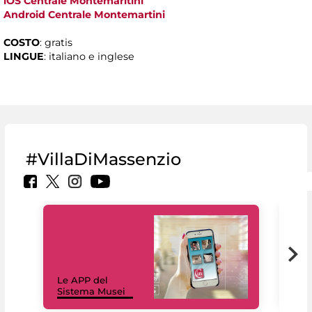
iOS Centrale Montemaritini
Android Centrale Montemartini
COSTO
: gratis
LINGUE
: italiano e inglese
#VillaDiMassenzio
Il 
Le APP del
Mus
Sistema Musei
net