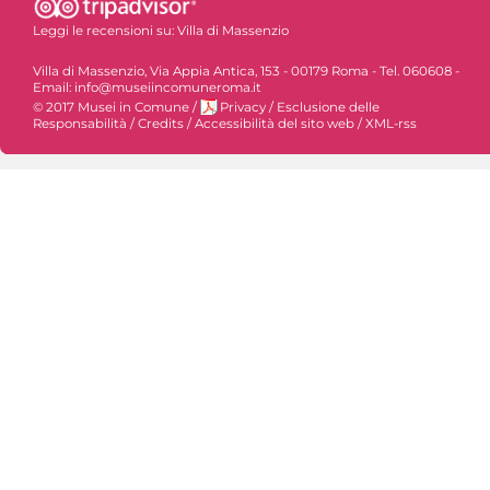
Leggi le recensioni su:
Villa di Massenzio
Villa di Massenzio, Via Appia Antica, 153 - 00179 Roma - Tel. 060608 -
Email: info@museiincomuneroma.it
© 2017 Musei in Comune
/
Privacy
/
Esclusione delle
Responsabilità
/
Credits
/
Accessibilità del sito web
/
XML-rss