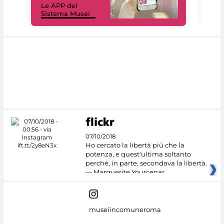
Le APP del
Mus
Sistema Musei
net
07/10/2018
Ho cercato la libertà più che la
potenza, e quest'ultima soltanto
perché, in parte, secondava la libertà.
— Marguerite Yourcenar
museiincomuneroma