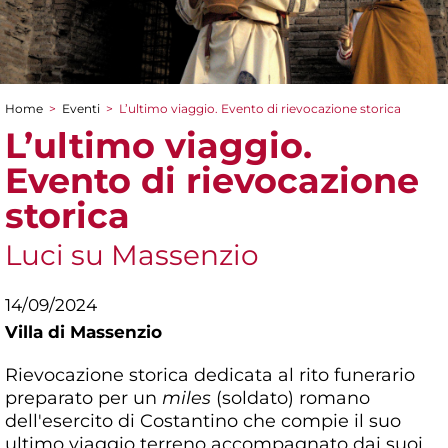
Home
>
Eventi
>
L’ultimo viaggio. Evento di rievocazione storica
Tu sei qui
L’ultimo viaggio.
Evento di rievocazione
storica
Luci su Massenzio
14/09/2024
Villa di Massenzio
Rievocazione storica dedicata al rito funerario
preparato per un
miles
(soldato) romano
dell'esercito di Costantino che compie il suo
ultimo viaggio terreno accompagnato dai suoi