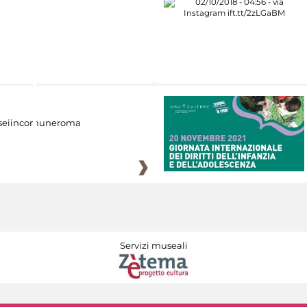
eiincomuneroma
Servizi museali