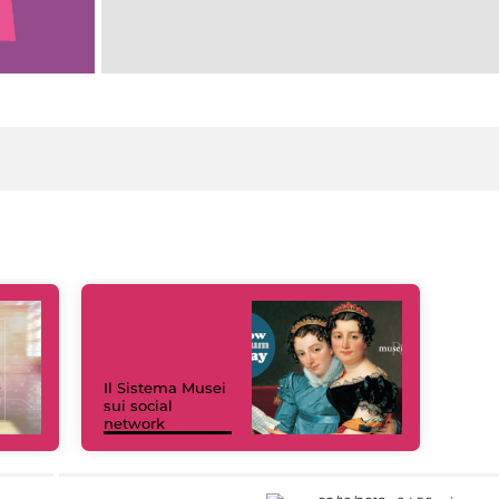
Il Sistema Musei
sui social
network