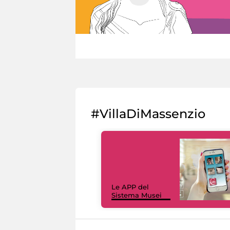
#VillaDiMassenzio
Le APP del
Sistema Musei