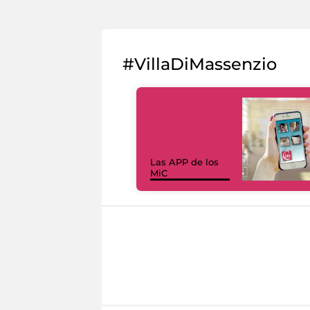
#VillaDiMassenzio
Las APP de los
MiC