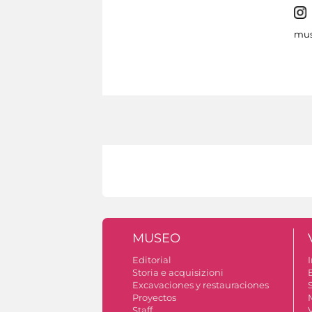
mus
MUSEO
Editorial
I
Storia e acquisizioni
Excavaciones y restauraciones
S
Proyectos
Staff
V