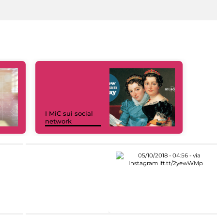
I MiC sui social
network