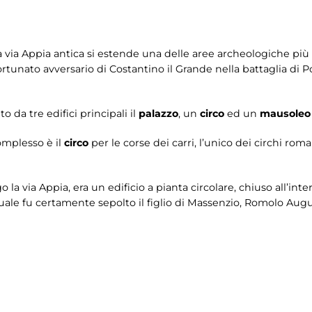
lla via Appia antica si estende una delle aree archeologiche pi
ortunato avversario di Costantino il Grande nella battaglia di Po
o da tre edifici principali il
palazzo
, un
circo
ed un
mausoleo 
omplesso è il
circo
per le corse dei carri, l’unico dei circhi rom
go la via Appia, era un edificio a pianta circolare, chiuso all’in
a quale fu certamente sepolto il figlio di Massenzio, Romolo A