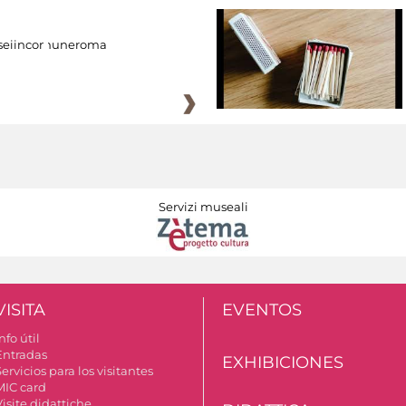
eiincomuneroma
Servizi museali
VISITA
EVENTOS
nfo útil
Entradas
EXHIBICIONES
ervicios para los visitantes
MIC card
isite didattiche