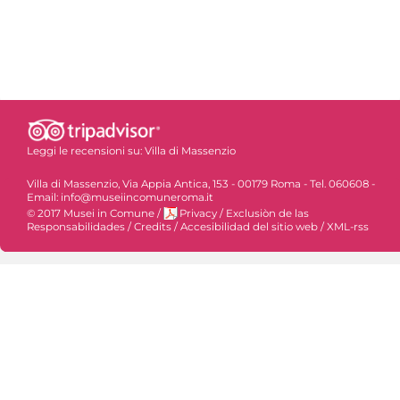
Leggi le recensioni su:
Villa di Massenzio
Villa di Massenzio, Via Appia Antica, 153 - 00179 Roma - Tel. 060608 -
Email: info@museiincomuneroma.it
© 2017 Musei in Comune
/
Privacy
/
Exclusiòn de las
Responsabilidades
/
Credits
/
Accesibilidad del sitio web
/
XML-rss