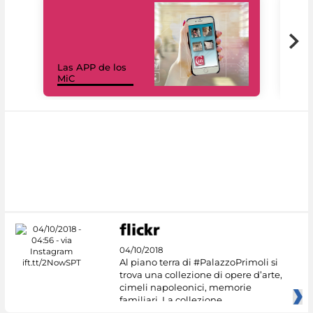
Las APP de los
I Mi
MiC
net
04/10/2018
Al piano terra di #PalazzoPrimoli si
trova una collezione di opere d’arte,
cimeli napoleonici, memorie
familiari. La collezione