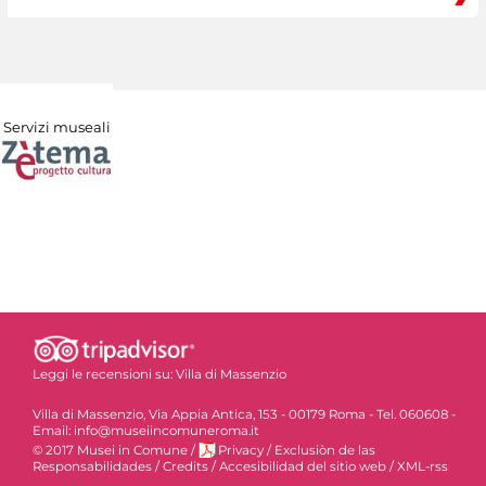
Servizi museali
Leggi le recensioni su:
Villa di Massenzio
Villa di Massenzio, Via Appia Antica, 153 - 00179 Roma - Tel. 060608 -
Email: info@museiincomuneroma.it
© 2017 Musei in Comune
/
Privacy
/
Exclusiòn de las
Responsabilidades
/
Credits
/
Accesibilidad del sitio web
/
XML-rss