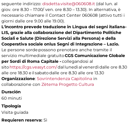
seguente indirizzo:
disdetta.visite@060608.it
(dal lun. al
giov. ore 8.30 – 17.00/ ven. ore 8.30 – 13.30). In alternativa, è
necessario chiamare il Contact Center 060608 (attivo tutti i
giorni dalle ore 9.00 alle 19.00).
L'incontro prevede traduzione in Lingua dei segni italiana-
LIS, grazie alla collaborazione del Dipartimento Politiche
Sociali e Salute (Direzione Servizi alla Persona) e della
Cooperativa sociale onlus Segni di Integrazione – Lazio.
Le persone sorde possono prenotare anche tramite il
servizio multimediale gratuito
CGS Comunicazione Globale
per Sordi di Roma Capitale -
collegandosi al
sito
https://cgs.veasyt.com/
dal lunedì al venerdì dalle ore 8.30
alle ore 18.30 e il sabato dalle ore 8.30 alle ore 13.30
Organizzazione
:
Sovrintendenza Capitolina
in
collaborazione con
Zètema Progetto Cultura
Duración
60 minuti
Tipología
Visita guiada
Requieren reserva:
Sì