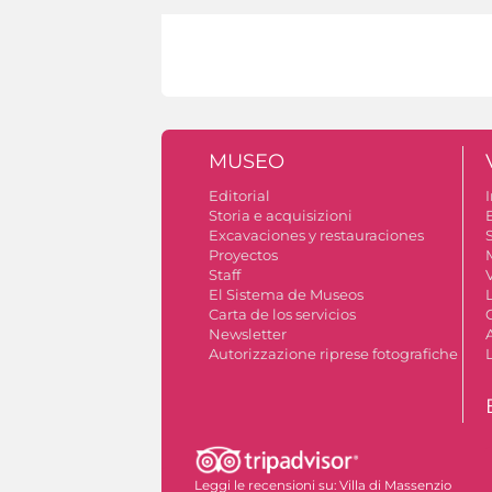
MUSEO
Editorial
I
Storia e acquisizioni
Excavaciones y restauraciones
S
Proyectos
Staff
V
El Sistema de Museos
Carta de los servicios
Newsletter
Autorizzazione riprese fotografiche
Leggi le recensioni su:
Villa di Massenzio