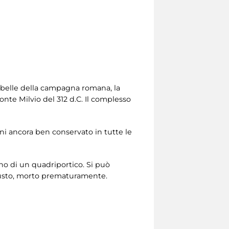
ù belle della campagna romana, la
onte Milvio del 312 d.C. Il complesso
ani ancora ben conservato in tutte le
erno di un quadriportico. Si può
ugusto, morto prematuramente.