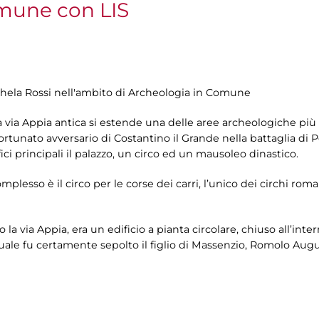
mune con LIS
ichela Rossi nell'ambito di Archeologia in Comune
lla via Appia antica si estende una delle aree archeologiche pi
fortunato avversario di Costantino il Grande nella battaglia di P
fici principali il palazzo, un circo ed un mausoleo dinastico.
plesso è il circo per le corse dei carri, l’unico dei circhi rom
 la via Appia, era un edificio a pianta circolare, chiuso all’int
a quale fu certamente sepolto il figlio di Massenzio, Romolo A