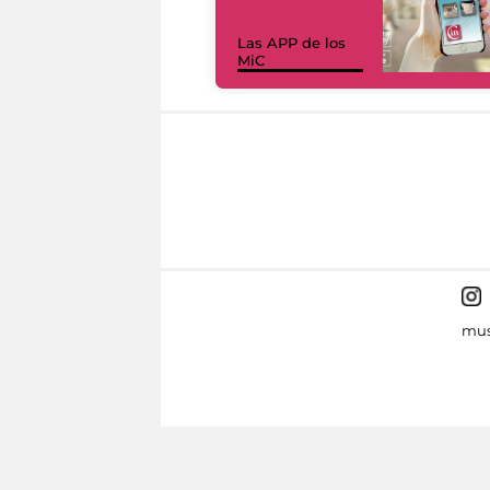
Las APP de los
MiC
mus