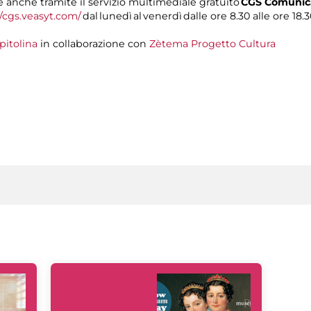
anche tramite il servizio multimediale gratuito
CGS Comunica
//cgs.veasyt.com/
dal lunedì al venerdì dalle ore 8.30 alle ore 18.3
pitolina
in collaborazione con
Zètema Progetto Cultura