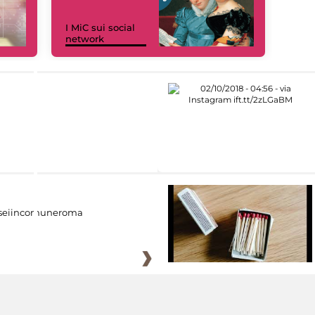
I MiC sui social
network
eiincomuneroma