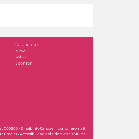
Calendario
News
Aviso
Sponsor
- Tel. 060608 - Email: info@museiincomuneroma.it
s
/
Credits
/
Accesibilidad del sitio web
/
XML-rss