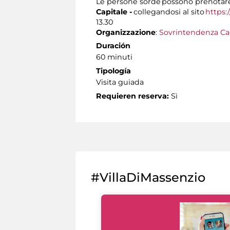
Le persone sorde possono prenotare 
Capitale -
collegandosi al sito
https:
13.30
Organizzazione
:
Sovrintendenza Ca
Duración
60 minuti
Tipología
Visita guiada
Requieren reserva:
Sì
#VillaDiMassenzio