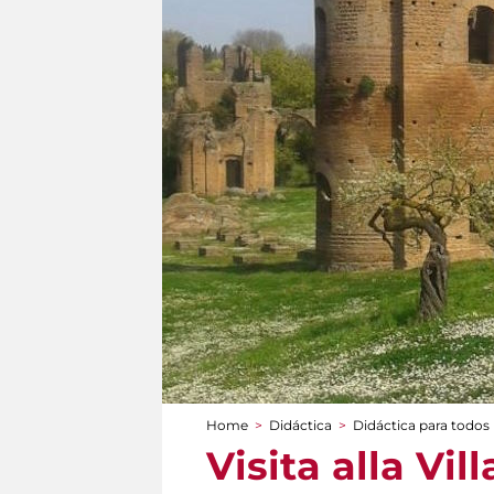
Home
>
Didáctica
>
Didáctica para todos
You are here
Visita alla Vil