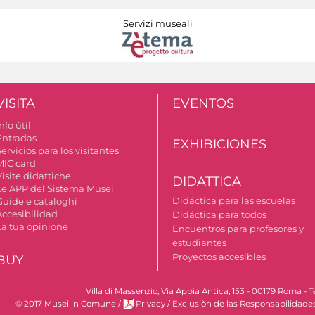
Servizi museali
VISITA
EVENTOS
nfo útil
Entradas
EXHIBICIONES
ervicios para los visitantes
MIC card
isite didattiche
DIDATTICA
Le APP del Sistema Musei
Didáctica para las escuelas
Guide e cataloghi
Accesibilidad
Didáctica para todos
La tua opinione
Encuentros para profesores y
estudiantes
Proyectos accesibles
BUY
Villa di Massenzio, Via Appia Antica, 153 - 00179 Roma 
© 2017 Musei in Comune
/
Privacy
/
Exclusiòn de las Responsabilidade